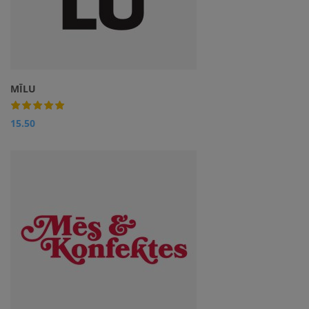
MĪLU
15.50