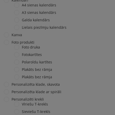
Kalendāri
A4 sienas kalendārs
A3 sienas kalendārs
Galda kalendārs
Lielais piezīmju kalendārs
Kanva
Foto produkti
Foto druka
Fotokartītes
Polaroīdu kartītes
Plakāts bez rāmja
Plakāts bez rāmja
Personalizēta klade, skavota
Personalizēta klade ar spirāli
Personalizēti krekli
Vīriešu T-krekls
Sieviešu T-krekls