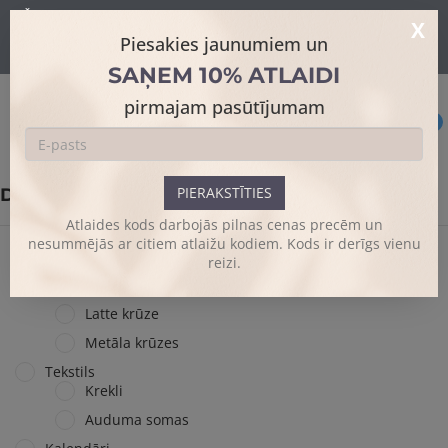
Šajā mājaslapā tiek izmantoti sīkdatnes skatīšanās uzlabošanai un
X
papildus funkciju piedāvājumam.
Sīkāk
Piesakies jaunumiem un
Es piekrītu
SAŅEM 10% ATLAIDI
pirmajam pasūtījumam
0
PIERAKSTĪTIES
DIZAINA KREKLI
Atlaides kods darbojās pilnas cenas precēm un
nesummējās ar citiem atlaižu kodiem. Kods ir derīgs vienu
reizi.
Krūzes
Keramiskās krūzes
Latte krūze
Metāla krūzes
Tekstils
Krekli
Auduma somas