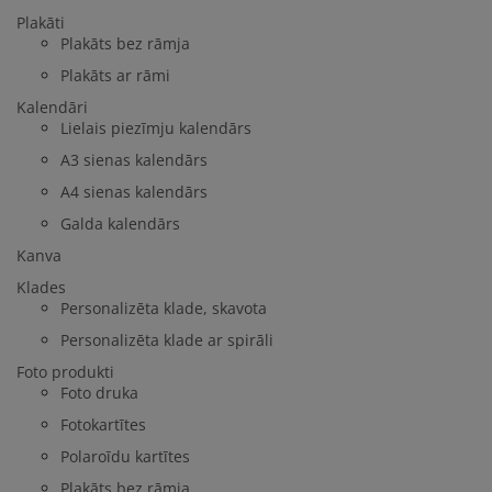
Plakāti
Plakāts bez rāmja
Plakāts ar rāmi
Kalendāri
Lielais piezīmju kalendārs
A3 sienas kalendārs
A4 sienas kalendārs
Galda kalendārs
Kanva
Klades
Personalizēta klade, skavota
Personalizēta klade ar spirāli
Foto produkti
Foto druka
Fotokartītes
Polaroīdu kartītes
Plakāts bez rāmja