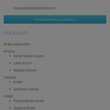
esmilufoto@esmilufoto.lv
Pierakstieties jaunumiem
PRODUKTI
Krāsu kalendārs
Krūzes
Keramiskās krūzes
Latte krūze
Metāla krūzes
Tekstils
Krekli
Auduma somas
Krekli
Personalizēti krekli
Dizaina krekli