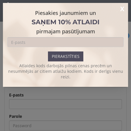
Šajā mājaslapā tiek izmantoti sīkdatnes skatīšanās uzlabošanai un
X
papildus funkciju piedāvājumam.
Sīkāk
Piesakies jaunumiem un
Es piekrītu
SAŅEM 10% ATLAIDI
pirmajam pasūtījumam
0
PIERAKSTĪTIES
IENĀKT SISTĒMĀ
Atlaides kods darbojās pilnas cenas precēm un
nesummējās ar citiem atlaižu kodiem. Kods ir derīgs vienu
reizi.
Ienākt sistēmā
E-pasts
Parole