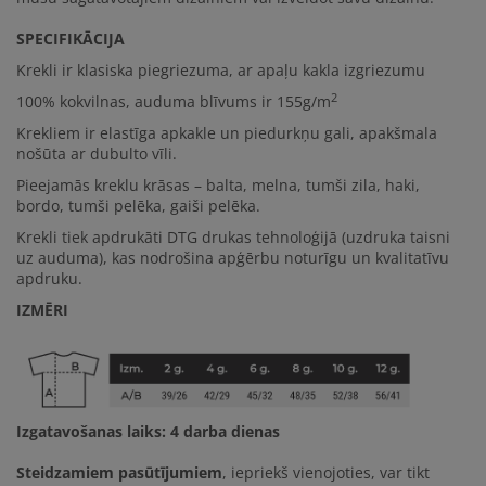
SPECIFIKĀCIJA
Krekli ir klasiska piegriezuma, ar apaļu kakla izgriezumu
2
100% kokvilna
s, auduma blīvums ir
155g/m
Krekliem ir elastīga apkakle un piedurkņu gali, apakšmala
nošūta ar dubulto vīli.
Pieejamās kreklu krāsas – balta, melna, tumši zila, haki,
bordo, tumši pelēka, gaiši pelēka.
Krekli tiek apdrukāti DTG drukas tehnoloģijā (uzdruka taisni
uz auduma), kas nodrošina apģērbu noturīgu un kvalitatīvu
apdruku.
IZMĒRI
Izgatavošanas laiks: 4 darba dienas
Steidzamiem pasūtījumiem
, iepriekš vienojoties, var tikt