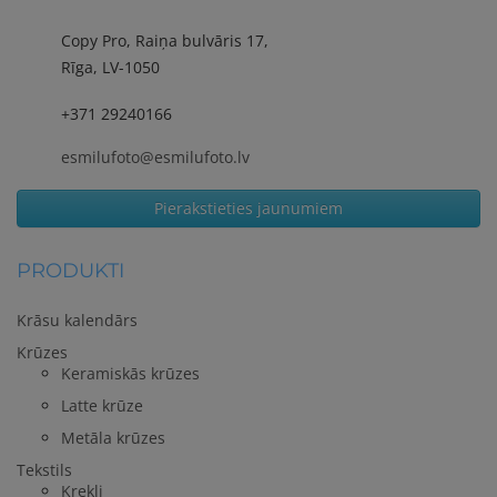
Copy Pro, Raiņa bulvāris 17,
Rīga, LV-1050
+371 29240166
esmilufoto@esmilufoto.lv
Pierakstieties jaunumiem
PRODUKTI
Krāsu kalendārs
Krūzes
Keramiskās krūzes
Latte krūze
Metāla krūzes
Tekstils
Krekli