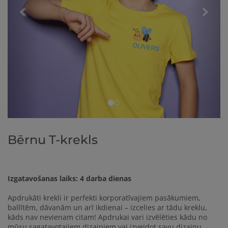
Bērnu T-krekls
Izgatavošanas laiks: 4 darba dienas
Apdrukāti krekli ir perfekti korporatīvajiem pasākumiem,
ballītēm, dāvanām un arī ikdienai – izcelies ar tādu kreklu,
kāds nav nevienam citam! Apdrukai vari izvēlēties kādu no
mūsu sagatavotajiem dizainiem vai izveidot savu dizainu.