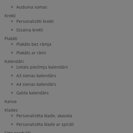
Auduma somas
Krekli
Personalizēti krekli
Dizaina krekli
Plakāti
Plakāts bez rāmja
Plakāts ar rāmi
Kalendāri
Lielais piezīmju kalendārs
A3 sienas kalendārs
A4 sienas kalendārs
Galda kalendārs
Kanva
Klades
Personalizēta klade, skavota
Personalizēta klade ar spirāli
Foto produkti