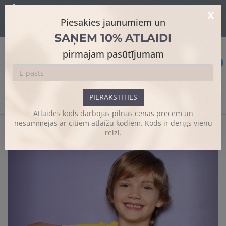
Šajā mājaslapā tiek izmantoti sīkdatnes skatīšanās uzlabošanai un
X
papildus funkciju piedāvājumam.
Sīkāk
Piesakies jaunumiem un
Es piekrītu
SAŅEM 10% ATLAIDI
pirmajam pasūtījumam
0
PIERAKSTĪTIES
Sākums
Personalizēti krekli
Bērnu T-krekls
Atlaides kods darbojās pilnas cenas precēm un
nesummējās ar citiem atlaižu kodiem. Kods ir derīgs vienu
reizi.
Previous
Next