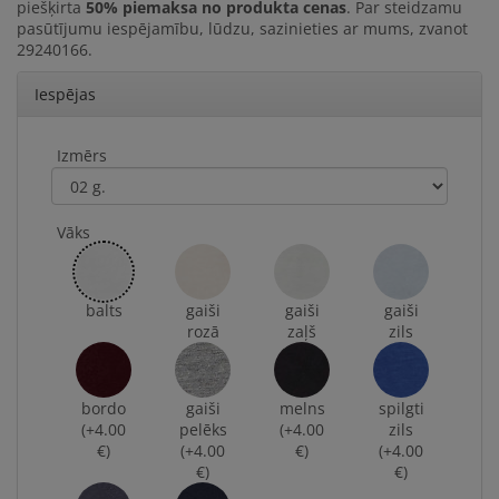
piešķirta
50% piemaksa no produkta cenas
. Par steidzamu
pasūtījumu iespējamību, lūdzu, sazinieties ar mums, zvanot
29240166.
Iespējas
Izmērs
Vāks
balts
gaiši
gaiši
gaiši
rozā
zaļš
zils
bordo
gaiši
melns
spilgti
(+4.00
pelēks
(+4.00
zils
€)
(+4.00
€)
(+4.00
€)
€)