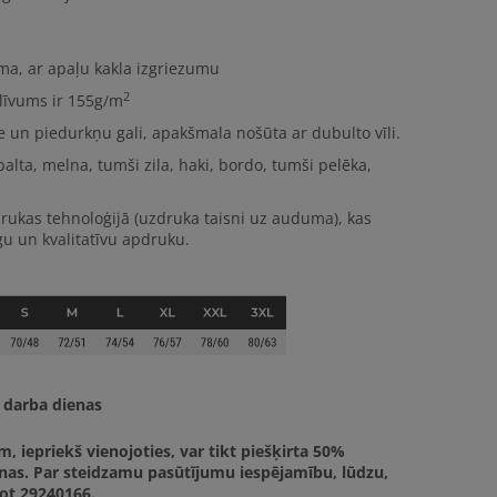
uma, ar apaļu kakla izgriezumu
2
līvums ir
155g/m
le un piedurkņu gali, apakšmala nošūta ar dubulto vīli.
alta, melna, tumši zila, haki, bordo, tumši pelēka,
drukas tehnoloģijā (uzdruka taisni uz auduma), kas
u un kvalitatīvu apdruku.
4 darba dienas
em
, iepriekš vienojoties, var tikt piešķirta
50%
nas
. Par steidzamu pasūtījumu iespējamību, lūdzu,
not 29240166.