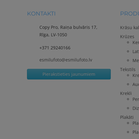
KONTAKTI
PRODU
Copy Pro, Raiņa bulvāris 17,
Krāsu ka
Rīga, LV-1050
Krūzes
Ke
+371 29240166
Lat
esmilufoto@esmilufoto.lv
Me
Tekstils
Pierakstieties jaunumiem
Kre
Au
Krekli
Per
Diz
Plakāti
Pla
Pla