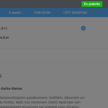
Es piekrītu
E-pasts
7:00-22:00
+371 29240166
0
KĀTI
ANĀM
s
4 darba dienas
ti korporatīvajiem pasākumiem, ballītēm, dāvanām un
tādu kreklu, kāds nav nevienam citam! Apdrukai vari
gatavotajiem dizainiem vai izveidot savu dizainu.