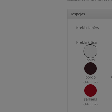
Iespējas
Krekla izmērs
Krekla krāsa
balts
bordo
(+4.00 €)
sarkans
(+4.00 €)