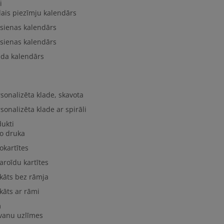
i
lais piezīmju kalendārs
 sienas kalendārs
 sienas kalendārs
lda kalendārs
sonalizēta klade, skavota
sonalizēta klade ar spirāli
dukti
to druka
okartītes
aroīdu kartītes
kāts bez rāmja
kāts ar rāmi
m
vanu uzlīmes