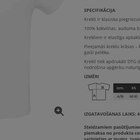
SPECIFIKĀCIJA
Krekli ir klasiska piegriez
100% kokvilna
s, auduma b
Krekliem ir elastīga apkak
Pieejamās kreklu krāsas – b
gaiši pelēka.
Krekli tiek apdrukāti DTG 
nodrošina apģērbu noturīg
IZMĒRI
IZGATAVOŠANAS LAIKS
: 
Steidzamiem pasūtījumi
piemaksa no produkta ce
sazinieties ar mums, zva