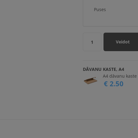
Puses
Veidot
1
DĀVANU KASTE, A4
A4 dāvanu kaste 
€ 2.50