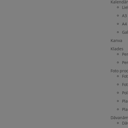
Kalendār
Lie
A3
A4
Ga
Kanva
Klades
Per
Per
Foto pro
Fo
Fot
Pol
Pla
Pla
Dāvanā
Dā