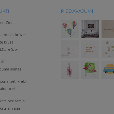
KTI
PIEDĀVĀJUMI
lendārs
ramiskās krūzes
te krūze
tāla krūzes
kli
duma somas
sonalizēti krekli
aina krekli
kāts bez rāmja
kāts ar rāmi