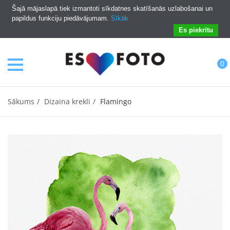
Šajā mājaslapā tiek izmantoti sīkdatnes skatīšanās uzlabošanai un
papildus funkciju piedāvājumam.
Sīkāk
Es piekrītu
0
Sākums
Dizaina krekli
Flamingo