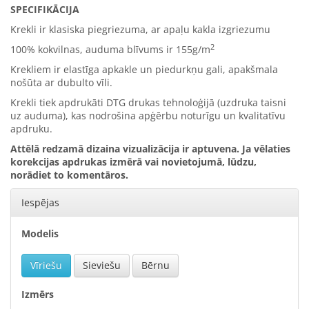
SPECIFIKĀCIJA
Krekli ir klasiska piegriezuma, ar apaļu kakla izgriezumu
2
100% kokvilna
s, auduma blīvums ir
155g/m
Krekliem ir elastīga apkakle un piedurkņu gali, apakšmala
nošūta ar dubulto vīli.
Krekli tiek apdrukāti DTG drukas tehnoloģijā (uzdruka taisni
uz auduma), kas nodrošina apģērbu noturīgu un kvalitatīvu
apdruku.
Attēlā redzamā dizaina vizualizācija ir aptuvena. Ja vēlaties
korekcijas apdrukas izmērā vai novietojumā, lūdzu,
norādiet to komentāros.
Iespējas
Modelis
Vīriešu
Sieviešu
Bērnu
Izmērs