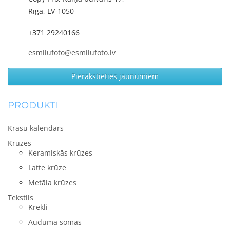
Rīga, LV-1050
+371 29240166
esmilufoto@esmilufoto.lv
Pierakstieties jaunumiem
PRODUKTI
Krāsu kalendārs
Krūzes
Keramiskās krūzes
Latte krūze
Metāla krūzes
Tekstils
Krekli
Auduma somas