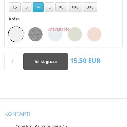
XS
S
M
L
XL
XXL
3XL
Krāsa
15.50
EUR
Ielikt grozā
1
KONTAKTI
Copy Pro, Raiņa bulvāris 17,