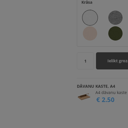
Krāsa
Ielikt groz
1
DĀVANU KASTE, A4
A4 dāvanu kaste 
€ 2.50