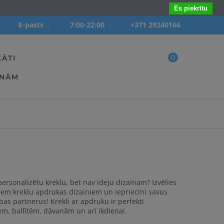
Es piekrītu
E-pasts
7:00-22:00
+371 29240166
0
KĀTI
ANĀM
personalizētu kreklu, bet nav ideju dizainam? Izvēlies
em kreklu apdrukas dizainiem un iepriecini savus
ības partnerus!
Krekli ar apdruku ir perfekti
m, ballītēm, dāvanām un arī ikdienai.