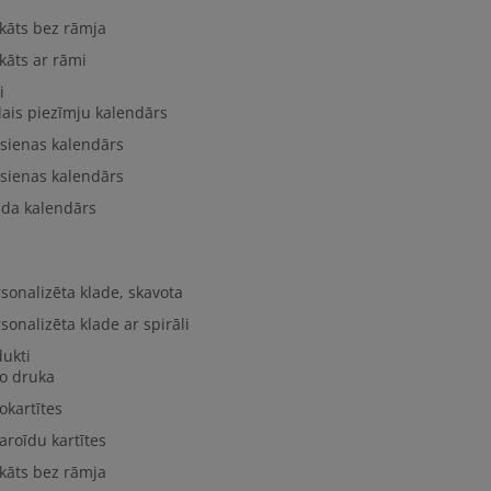
kāts bez rāmja
kāts ar rāmi
i
lais piezīmju kalendārs
 sienas kalendārs
 sienas kalendārs
lda kalendārs
sonalizēta klade, skavota
sonalizēta klade ar spirāli
dukti
to druka
okartītes
aroīdu kartītes
kāts bez rāmja