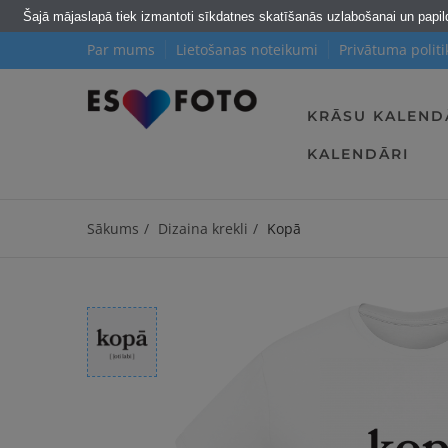
Šajā mājaslapā tiek izmantoti sīkdatnes skatīšanās uzlabošanai un papi
Par mums
Lietošanas noteikumi
Privātuma politi
KRĀSU KALEND
KALENDĀRI
Sākums
Dizaina krekli
Kopā