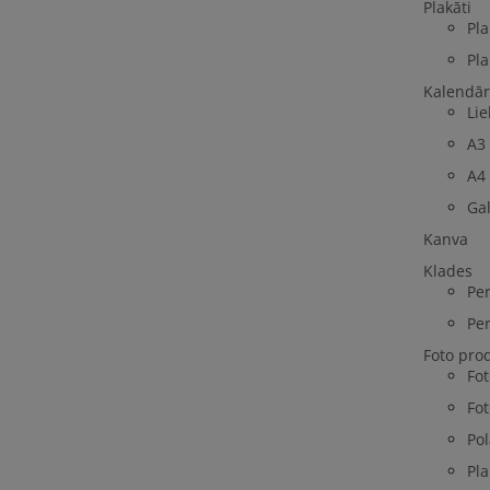
Plakāti
Pla
Pla
Kalendār
Lie
A3
A4
Ga
Kanva
Klades
Per
Per
Foto pro
Fo
Fot
Pol
Pla