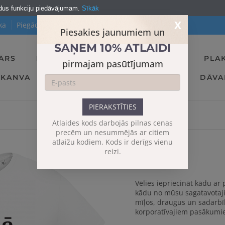
ldus funkciju piedāvājumam.
Sīkāk
X
ka
Piegādes noteikumi
Kontakti
Piesakies jaunumiem un
SAŅEM 10% ATLAIDI
ĀRS
KRŪZES
TEKSTILS
KREKLI
PLA
pirmajam pasūtījumam
KANVA
KLADES
FOTO PRODUKTI
DĀV
PIERAKSTĪTIES
Atlaides kods darbojās pilnas cenas
precēm un nesummējās ar citiem
atlaižu kodiem. Kods ir derīgs vienu
reizi.
Kopā
Vēlies iepriecināt kādu ar 
kādu no mūsu sagatavotaji
mīļos, draugus un sadarb
korporatīvajiem pasākumie