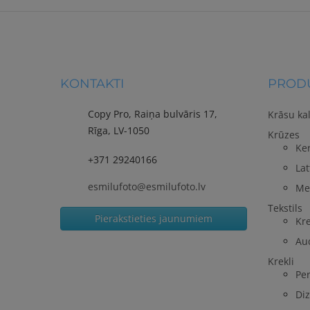
KONTAKTI
PRODU
Copy Pro, Raiņa bulvāris 17,
Krāsu ka
Rīga, LV-1050
Krūzes
Ke
+371 29240166
Lat
esmilufoto@esmilufoto.lv
Me
Tekstils
Pierakstieties jaunumiem
Kre
Au
Krekli
Per
Diz