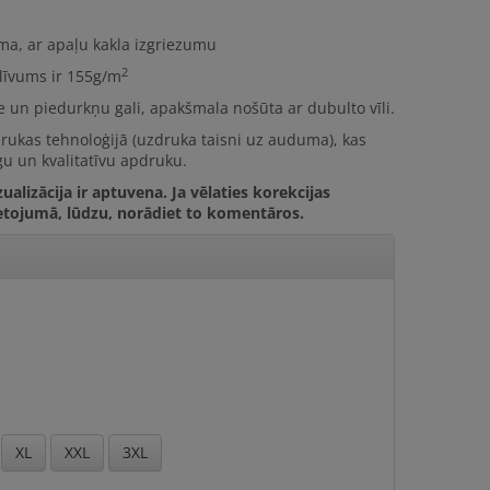
uma, ar apaļu kakla izgriezumu
2
līvums ir
155g/m
le un piedurkņu gali, apakšmala nošūta ar dubulto vīli.
drukas tehnoloģijā (uzdruka taisni uz auduma), kas
u un kvalitatīvu apdruku.
ualizācija ir aptuvena. Ja vēlaties korekcijas
etojumā, lūdzu, norādiet to komentāros.
XL
XXL
3XL