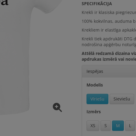
SPECIFIKĀCIJA
Krekli ir klasiska piegriez
100% kokvilna
s, auduma b
Krekliem ir elastīga apkak
Krekli tiek apdrukāti DTG 
nodrošina apģērbu noturīg
Attēlā redzamā dizaina viz
apdrukas izmērā vai novi
Iespējas
Modelis
Vīriešu
Sieviešu
Izmērs
XS
S
M
L