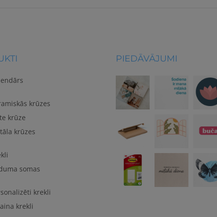
KTI
PIEDĀVĀJUMI
lendārs
ramiskās krūzes
te krūze
tāla krūzes
kli
duma somas
sonalizēti krekli
aina krekli