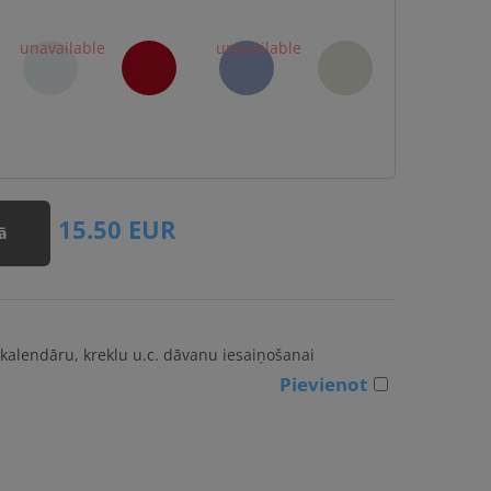
15.50
EUR
ā
kalendāru, kreklu u.c. dāvanu iesaiņošanai
Pievienot