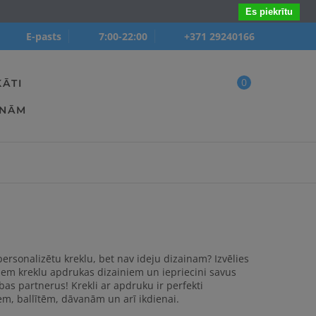
Es piekrītu
E-pasts
7:00-22:00
+371 29240166
0
KĀTI
ANĀM
personalizētu kreklu, bet nav ideju dizainam? Izvēlies
em kreklu apdrukas dizainiem un iepriecini savus
ības partnerus!
Krekli ar apdruku ir perfekti
m, ballītēm, dāvanām un arī ikdienai.