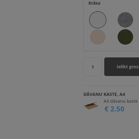
Krāsa
Ielikt groz
1
DĀVANU KASTE, A4
A4 dāvanu kaste 
€ 2.50