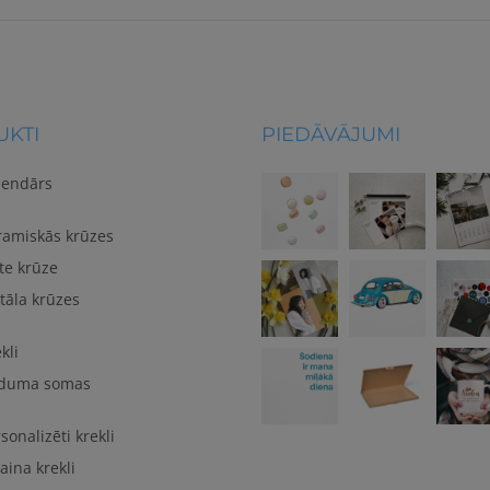
KTI
PIEDĀVĀJUMI
lendārs
ramiskās krūzes
te krūze
tāla krūzes
kli
duma somas
sonalizēti krekli
aina krekli