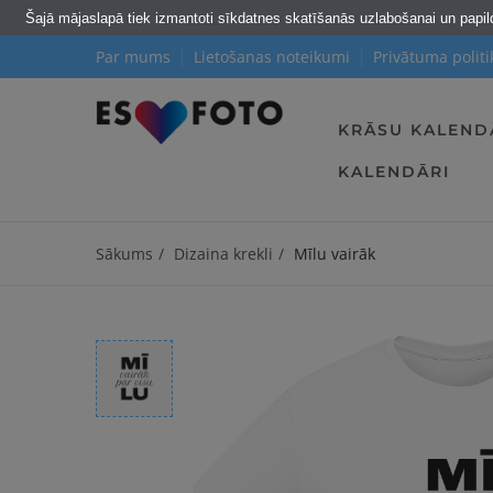
Šajā mājaslapā tiek izmantoti sīkdatnes skatīšanās uzlabošanai un papi
Par mums
Lietošanas noteikumi
Privātuma politi
KRĀSU KALEND
KALENDĀRI
Sākums
Dizaina krekli
Mīlu vairāk