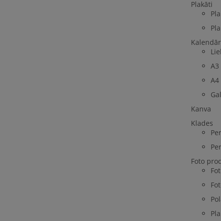
Plakāti
Pla
Pla
Kalendār
Lie
A3
A4
Ga
Kanva
Klades
Per
Per
Foto pro
Fo
Fot
Pol
Pla