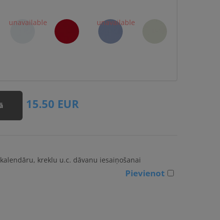
15.50
EUR
ā
kalendāru, kreklu u.c. dāvanu iesaiņošanai
Pievienot