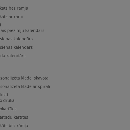
kāts bez rāmja
kāts ar rāmi
i
lais piezīmju kalendārs
 sienas kalendārs
 sienas kalendārs
lda kalendārs
sonalizēta klade, skavota
sonalizēta klade ar spirāli
dukti
to druka
okartītes
aroīdu kartītes
kāts bez rāmja