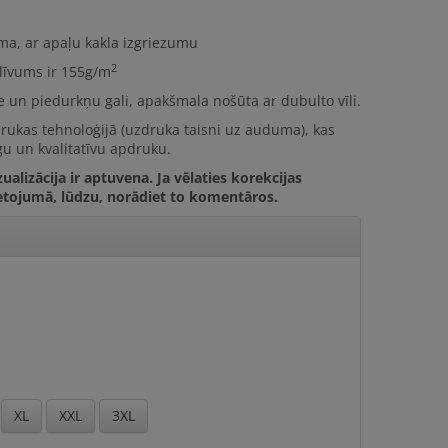
uma, ar apaļu kakla izgriezumu
2
līvums ir
155g/m
le un piedurkņu gali, apakšmala nošūta ar dubulto vīli.
drukas tehnoloģijā (uzdruka taisni uz auduma), kas
u un kvalitatīvu apdruku.
ualizācija ir aptuvena. Ja vēlaties korekcijas
etojumā, lūdzu, norādiet to komentāros.
XL
XXL
3XL