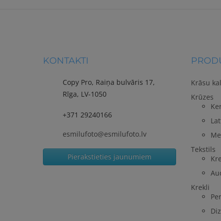
KONTAKTI
PRODU
Copy Pro, Raiņa bulvāris 17,
Krāsu ka
Rīga, LV-1050
Krūzes
Ke
+371 29240166
Lat
esmilufoto@esmilufoto.lv
Me
Tekstils
Pierakstieties jaunumiem
Kre
Au
Krekli
Per
Diz