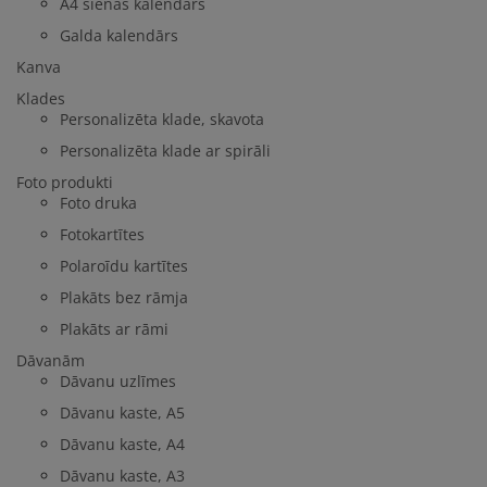
A4 sienas kalendārs
Galda kalendārs
Kanva
Klades
Personalizēta klade, skavota
Personalizēta klade ar spirāli
Foto produkti
Foto druka
Fotokartītes
Polaroīdu kartītes
Plakāts bez rāmja
Plakāts ar rāmi
Dāvanām
Dāvanu uzlīmes
Dāvanu kaste, A5
Dāvanu kaste, A4
Dāvanu kaste, A3