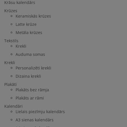
Krāsu kalendārs
Krūzes
Keramiskās krūzes
Latte krūze
Metāla krūzes
Tekstils
Krekli
Auduma somas
Krekli
Personalizēti krekli
Dizaina krekli
Plakāti
Plakāts bez rāmja
Plakāts ar rāmi
Kalendāri
Lielais piezīmju kalendārs
A3 sienas kalendārs