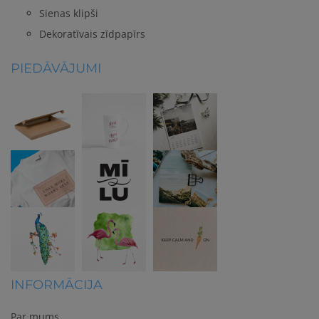
Sienas klipši
Dekoratīvais zīdpapīrs
PIEDĀVĀJUMI
INFORMĀCIJA
Par mums