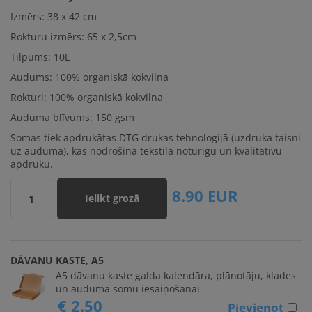
Izmērs:
38 x 42 cm
Rokturu izmērs:
65 x 2,5cm
Tilpums: 10L
Audums: 100% organiskā kokvilna
Rokturi: 100% organiskā kokvilna
Auduma blīvums: 150 gsm
Somas tiek apdrukātas DTG drukas tehnoloģijā (uzdruka taisni
uz auduma), kas nodrošina tekstila noturīgu un kvalitatīvu
apdruku.
8.90
EUR
Ielikt grozā
1
DĀVANU KASTE, A5
A5 dāvanu kaste galda kalendāra, plānotāju, klades
un auduma somu iesaiņošanai
€ 2.50
Pievienot