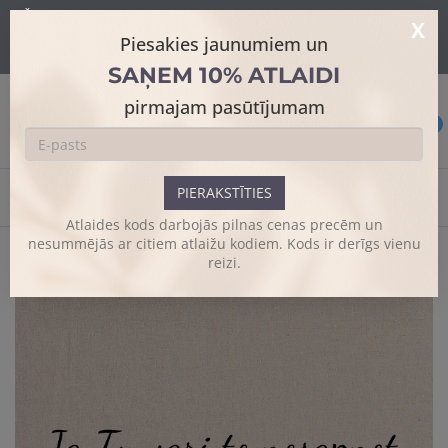
Šajā mājaslapā tiek izmantoti sīkdatnes skatīšanās uzlabošanai un
X
papildus funkciju piedāvājumam.
Sīkāk
Piesakies jaunumiem un
Es piekrītu
SAŅEM 10% ATLAIDI
pirmajam pasūtījumam
0
PIERAKSTĪTIES
Sākums
Dizaina somas
Nosapņot
Atlaides kods darbojās pilnas cenas precēm un
nesummējās ar citiem atlaižu kodiem. Kods ir derīgs vienu
reizi.