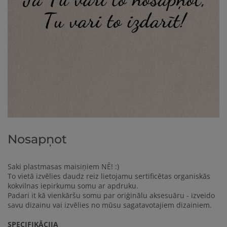
Nosapņot
Saki plastmasas maisiņiem NĒ! :)
To vietā izvēlies daudz reiz lietojamu sertificētas organiskās
kokvilnas iepirkumu somu ar apdruku.
Padari it kā vienkāršu somu par oriģinālu aksesuāru - izveido
savu dizainu vai izvēlies no mūsu sagatavotajiem dizainiem.
SPECIFIKĀCIJA