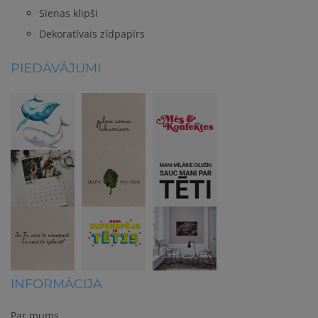
Sienas klipši
Dekoratīvais zīdpapīrs
PIEDĀVĀJUMI
INFORMĀCIJA
Par mums