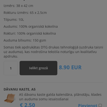
Izmērs:
38 x 42 cm
Rokturu izmērs:
65 x 2,5cm
Tilpums: 10L
Audums: 100% organiskā kokvilna
Rokturi: 100% organiskā kokvilna
Auduma blīvums: 150 gsm
Somas tiek apdrukātas DTG drukas tehnoloģijā (uzdruka taisni
uz auduma), kas nodrošina tekstila noturīgu un kvalitatīvu
apdruku.
8.90
EUR
Ielikt grozā
1
DĀVANU KASTE, A5
A5 dāvanu kaste galda kalendāra, plānotāju, klades
un auduma somu iesaiņošanai
€ 2.50
Pievienot