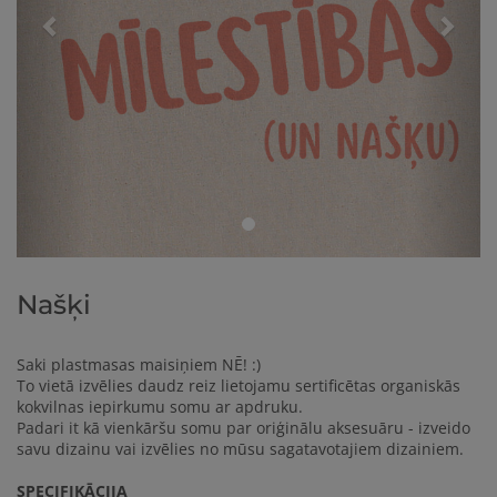
Našķi
Saki plastmasas maisiņiem NĒ! :)
To vietā izvēlies daudz reiz lietojamu sertificētas organiskās
kokvilnas iepirkumu somu ar apdruku.
Padari it kā vienkāršu somu par oriģinālu aksesuāru - izveido
savu dizainu vai izvēlies no mūsu sagatavotajiem dizainiem.
SPECIFIKĀCIJA