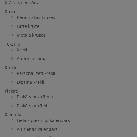
Krāsu kalendārs
Krūzes
Keramiskās krūzes
Latte krūze
Metāla krūzes
Tekstils
Krekli
Auduma somas
Krekli
Personalizēti krekli
Dizaina krekli
Plakāti
Plakāts bez rāmja
Plakāts ar rāmi
Kalendāri
Lielais piezīmju kalendārs
A3 sienas kalendārs