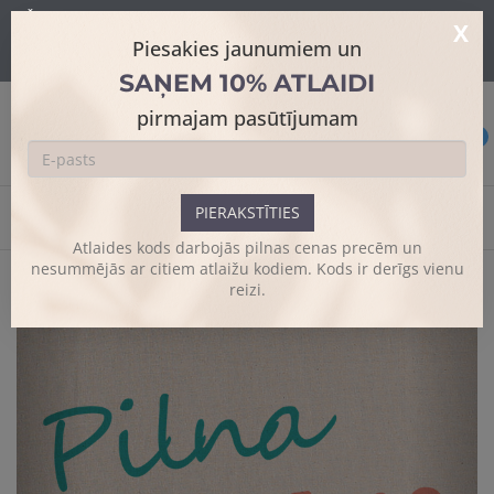
Šajā mājaslapā tiek izmantoti sīkdatnes skatīšanās uzlabošanai un
X
papildus funkciju piedāvājumam.
Sīkāk
Piesakies jaunumiem un
Es piekrītu
SAŅEM 10% ATLAIDI
pirmajam pasūtījumam
0
PIERAKSTĪTIES
Sākums
Dizaina somas
Našķi
Atlaides kods darbojās pilnas cenas precēm un
nesummējās ar citiem atlaižu kodiem. Kods ir derīgs vienu
reizi.
Previous
Next