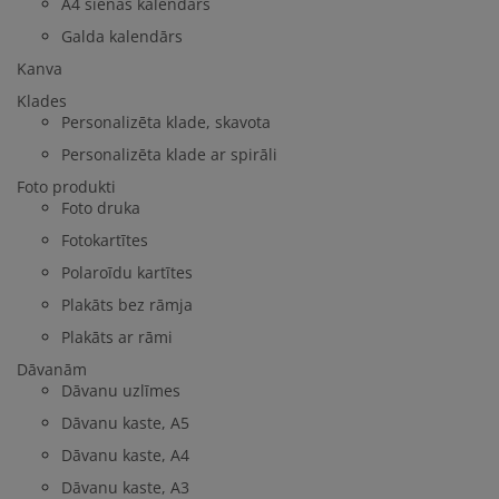
A4 sienas kalendārs
Galda kalendārs
Kanva
Klades
Personalizēta klade, skavota
Personalizēta klade ar spirāli
Foto produkti
Foto druka
Fotokartītes
Polaroīdu kartītes
Plakāts bez rāmja
Plakāts ar rāmi
Dāvanām
Dāvanu uzlīmes
Dāvanu kaste, A5
Dāvanu kaste, A4
Dāvanu kaste, A3