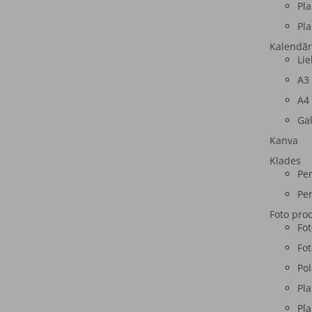
Pla
Pla
Kalendār
Lie
A3
A4
Ga
Kanva
Klades
Per
Per
Foto pro
Fo
Fot
Pol
Pla
Pla