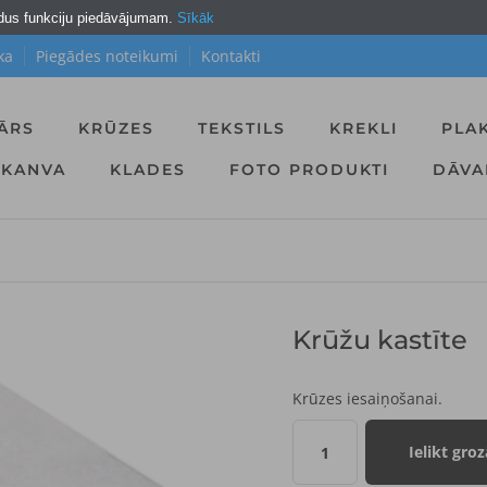
ldus funkciju piedāvājumam.
Sīkāk
X
ka
Piegādes noteikumi
Kontakti
Piesakies jaunumiem un
SAŅEM 10% ATLAIDI
ĀRS
KRŪZES
TEKSTILS
KREKLI
PLA
pirmajam pasūtījumam
KANVA
KLADES
FOTO PRODUKTI
DĀV
PIERAKSTĪTIES
Atlaides kods darbojās pilnas cenas
precēm un nesummējās ar citiem
atlaižu kodiem. Kods ir derīgs vienu
reizi.
Krūžu kastīte
Krūzes iesaiņošanai.
Ielikt groz
1