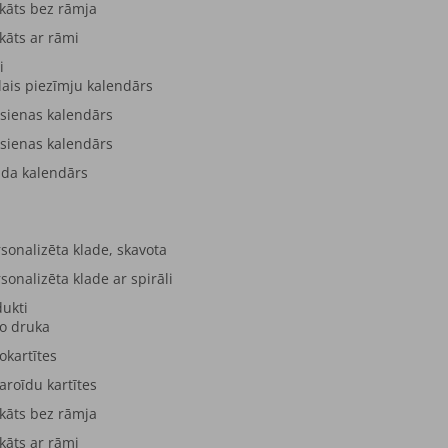
kāts bez rāmja
kāts ar rāmi
i
lais piezīmju kalendārs
 sienas kalendārs
 sienas kalendārs
lda kalendārs
sonalizēta klade, skavota
sonalizēta klade ar spirāli
dukti
to druka
okartītes
aroīdu kartītes
kāts bez rāmja
kāts ar rāmi