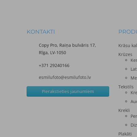
KONTAKTI
PRODU
Copy Pro, Raiņa bulvāris 17,
Krāsu ka
Rīga, LV-1050
Krūzes
Ke
+371 29240166
Lat
esmilufoto@esmilufoto.lv
Me
Tekstils
Pierakstieties jaunumiem
Kre
Au
Krekli
Per
Diz
Plakāti