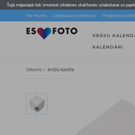
Šajā mājaslapā tiek izmantoti sīkdatnes skatīšanās uzlabošanai un papi
Par mums
Lietošanas noteikumi
Privātuma politi
KRĀSU KALEND
KALENDĀRI
Sākums
Krūžu kastīte