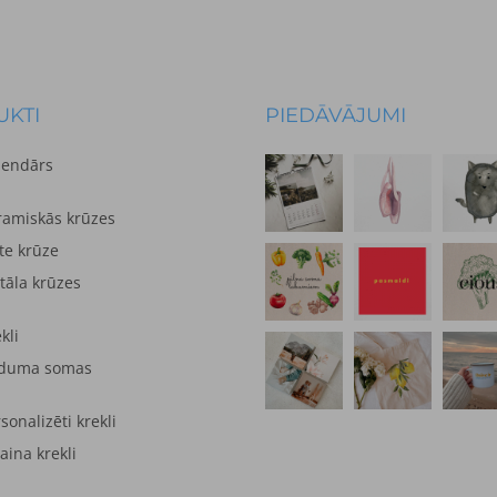
KTI
PIEDĀVĀJUMI
lendārs
ramiskās krūzes
te krūze
tāla krūzes
kli
duma somas
sonalizēti krekli
aina krekli