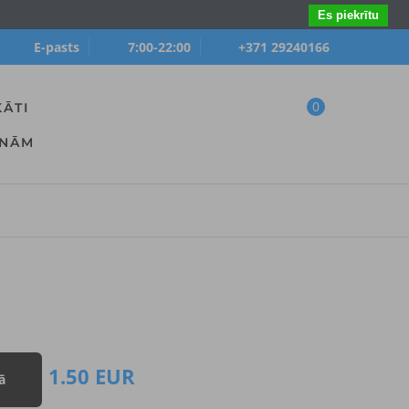
Es piekrītu
E-pasts
7:00-22:00
+371 29240166
0
KĀTI
ANĀM
1.50
EUR
ā