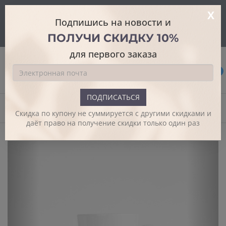
На этом веб-сайте используются файлы cookie для улучшения
X
пользовательского опыта и обеспечения дополнительной
Подпишись на новости и
функциональности.
Подробнее
ПОЛУЧИ СКИДКУ 10%
Я согласен
для первого заказа
0
ПОДПИСАТЬСЯ
Начало
Кружки
Большая латте кружка
Скидка по купону не суммируется с другими скидками и
даёт право на получение скидки только один раз
Previous
Next