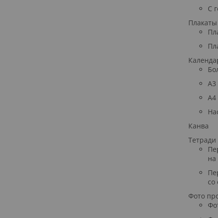
С 
Плакаты
Пл
Пл
Календа
Бо
A3
A4
На
Канва
Тетради
Пе
на
Пе
со
Фото пр
Фо