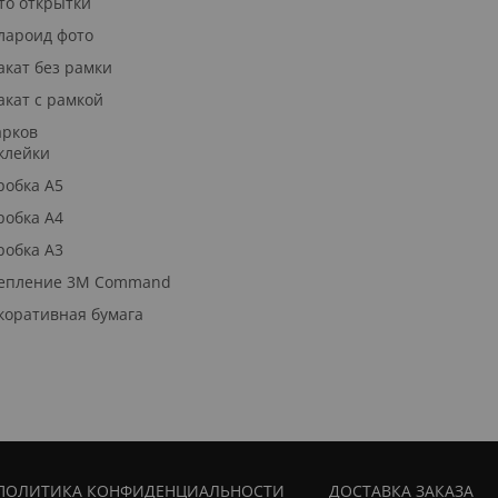
то открытки
лароид фото
акат без рамки
акат с рамкой
арков
клейки
робка А5
робка А4
робка А3
епление 3М Command
коративная бумага
ПОЛИТИКА КОНФИДЕНЦИАЛЬНОСТИ
ДОСТАВКА ЗАКАЗА