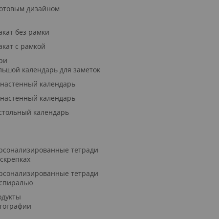
готовым дизайном
акат без рамки
акат с рамкой
ри
льшой календарь для заметок
 настенный календарь
 настенный календарь
стольный календарь
рсонализированные тетради
 скрепках
рсонализированные тетради
 спиралью
одукты
тографии