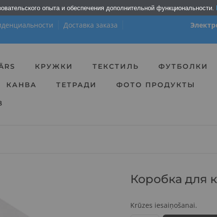
зовательского опыта и обеспечения дополнительной функциональности.
X
иденциальности
Доставка заказа
Электр
Подпишись на новости и
ПОЛУЧИ СКИДКУ 10%
для первого заказа
ĀRS
КРУЖКИ
ТЕКСТИЛЬ
ФУТБОЛКИ
КАНВА
ТЕТРАДИ
ФОТО ПРОДУКТЫ
ПОДПИСАТЬСЯ
В
Скидка по купону не суммируется с
другими скидками и даёт право на
получение скидки только один раз
Коробка для 
Krūzes iesaiņošanai.