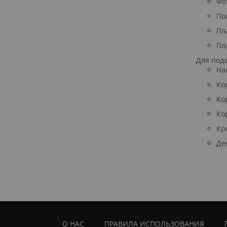
Фо
По
Пл
Пл
Для под
На
Ко
Ко
Ко
Кр
Де
О НАС
ПРАВИЛА ИСПОЛЬЗОВАНИЯ