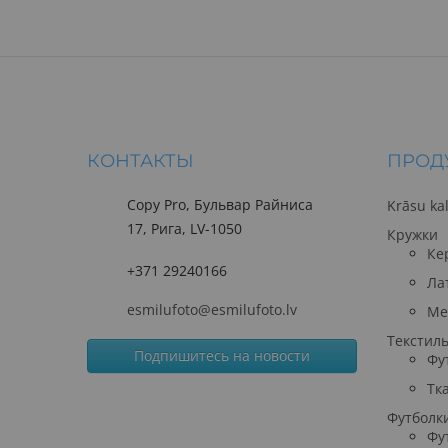
КОНТАКТЫ
ПРОД
Copy Pro, Бульвар Райниса
Krāsu ka
17, Рига, LV-1050
Кружки
Ке
+371 29240166
Ла
esmilufoto@esmilufoto.lv
Ме
Текстил
Подпишитесь на новости
Фу
Тк
Футболк
Фу