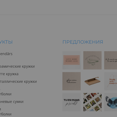
УКТЫ
ПРЕДЛОЖЕНИЯ
lendārs
рамические кружки
тте кружка
таллические кружки
ь
тболки
аневые сумки
и
тболки