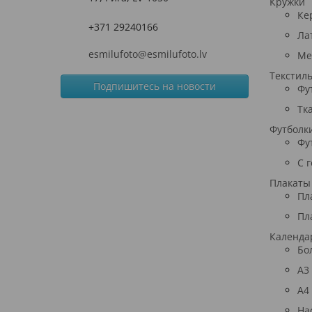
Кружки
Ке
+371 29240166
Ла
esmilufoto@esmilufoto.lv
Ме
Текстил
Подпишитесь на новости
Фу
Тк
Футболк
Фу
С 
Плакаты
Пл
Пл
Календа
Бо
A3
A4
На