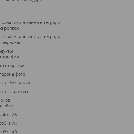
рсонализированные тетради
 скрепках
рсонализированные тетради
 спиралью
одукты
тографии
то открытки
лароид фото
акат без рамки
акат с рамкой
арков
клейки
робка А5
робка А4
робка А3