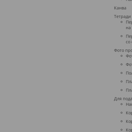
Канва
Тетради
Пе
на
Пе
со
Фото пр
Фо
Фо
По
Пл
Пл
Для под
На
Ко
Ко
Ко