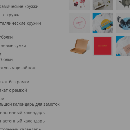
рамические кружки
тте кружка
таллические кружки
ь
тболки
аневые сумки
и
тболки
готовым дизайном
акат без рамки
акат с рамкой
ри
льшой календарь для заметок
 настенный календарь
 настенный календарь
стольный календарь