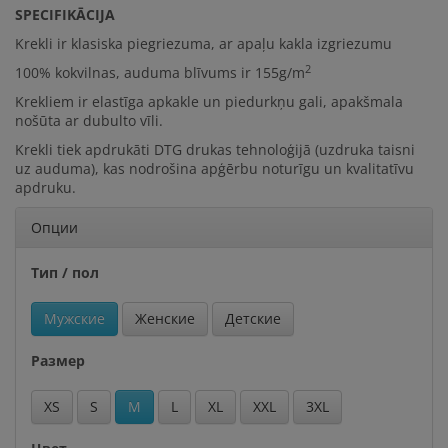
SPECIFIKĀCIJA
Krekli ir klasiska piegriezuma, ar apaļu kakla izgriezumu
2
100% kokvilna
s, auduma blīvums ir
155g/m
Krekliem ir elastīga apkakle un piedurkņu gali, apakšmala
nošūta ar dubulto vīli.
Krekli tiek apdrukāti DTG drukas tehnoloģijā (uzdruka taisni
uz auduma), kas nodrošina apģērbu noturīgu un kvalitatīvu
apdruku.
Опции
Тип / пол
Мужские
Женские
Детские
Размер
XS
S
M
L
XL
XXL
3XL