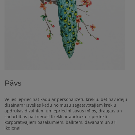
Pāvs
Vēlies iepriecināt kādu ar personalizētu kreklu, bet nav ideju
dizainam? Izvēlies kādu no mūsu sagatavotajiem kreklu
apdrukas dizainiem un iepriecini savus mīļos, draugus un
sadarbības partnerus!
Krekli ar apdruku ir perfekti
korporatīvajiem pasākumiem, ballītēm, dāvanām un arī
ikdienai.