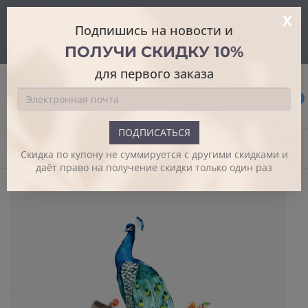
На этом веб-сайте используются файлы cookie для улучшения
X
пользовательского опыта и обеспечения дополнительной
Подпишись на новости и
функциональности.
Подробнее
ПОЛУЧИ СКИДКУ 10%
Я согласен
для первого заказа
0
ПОДПИСАТЬСЯ
Начало
С готовым дизайном
Pāvs
Скидка по купону не суммируется с другими скидками и
даёт право на получение скидки только один раз