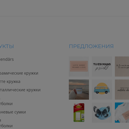
УКТЫ
ПРЕДЛОЖЕНИЯ
lendārs
рамические кружки
тте кружка
таллические кружки
ь
тболки
аневые сумки
и
тболки