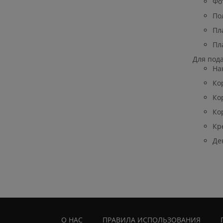
Фо
По
Пл
Пл
Для под
На
Ко
Ко
Ко
Кр
Де
О НАС
ПРАВИЛА ИСПОЛЬЗОВАНИЯ