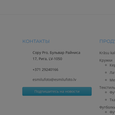
КОНТАКТЫ
ПРОД
Copy Pro, Бульвар Райниса
Krāsu ka
17, Рига, LV-1050
Кружки
Ке
+371 29240166
Ла
esmilufoto@esmilufoto.lv
Ме
Текстил
Подпишитесь на новости
Фу
Тк
Футболк
Фу