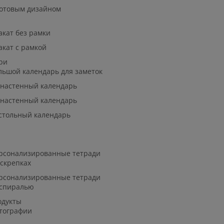
готовым дизайном
акат без рамки
акат с рамкой
ри
льшой календарь для заметок
 настенный календарь
 настенный календарь
стольный календарь
рсонализированные тетради
 скрепках
рсонализированные тетради
 спиралью
одукты
тографии