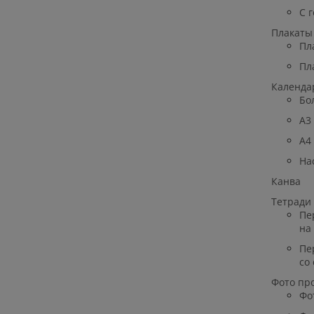
С 
Плакаты
Пл
Пл
Календа
Бо
A3
A4
На
Канва
Тетради
Пе
на
Пе
со
Фото пр
Фо