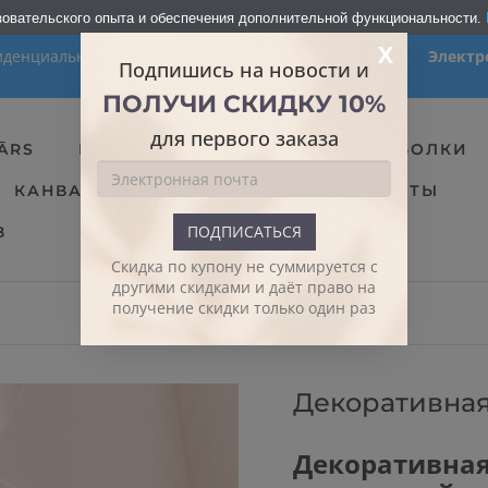
зовательского опыта и обеспечения дополнительной функциональности.
X
иденциальности
Доставка заказа
Электр
Подпишись на новости и
ПОЛУЧИ СКИДКУ 10%
для первого заказа
ĀRS
КРУЖКИ
ТЕКСТИЛЬ
ФУТБОЛКИ
КАНВА
ТЕТРАДИ
ФОТО ПРОДУКТЫ
ПОДПИСАТЬСЯ
В
Скидка по купону не суммируется с
другими скидками и даёт право на
получение скидки только один раз
Декоративная
Декоративная