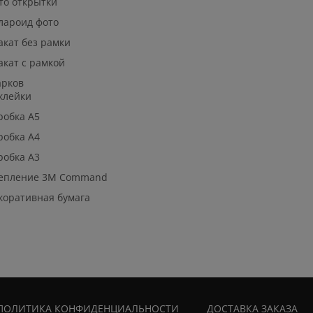
то открытки
лароид фото
акат без рамки
акат с рамкой
арков
клейки
робка А5
робка А4
робка А3
епление 3М Command
коративная бумага
ПОЛИТИКА КОНФИДЕНЦИАЛЬНОСТИ
ДОСТАВКА ЗАКАЗА