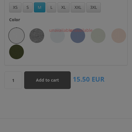
XS
S
M
L
XL
XXL
3XL
Color
15.50
EUR
Add to cart
1