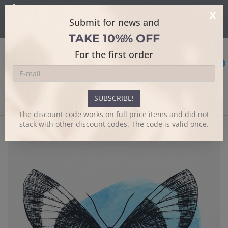
Šajā mājaslapā tiek izmantoti sīkdatnes skatīšanās uzlabošanai un
X
papildus funkciju piedāvājumam.
Sīkāk
Submit for news and
Es piekrītu
TAKE 10%% OFF
For the first order
0
SUBSCRIBE!
Home
Design t-shirts
Taurenis
The discount code works on full price items and did not
stack with other discount codes. The code is valid once.