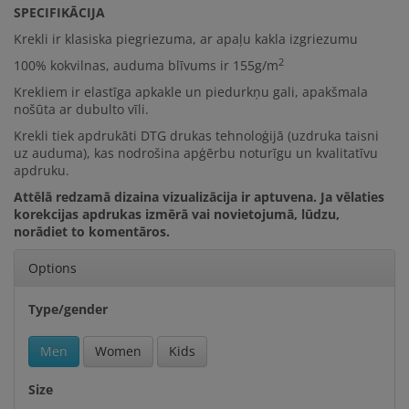
SPECIFIKĀCIJA
Krekli ir klasiska piegriezuma, ar apaļu kakla izgriezumu
2
100% kokvilna
s, auduma blīvums ir
155g/m
Krekliem ir elastīga apkakle un piedurkņu gali, apakšmala
nošūta ar dubulto vīli.
Krekli tiek apdrukāti DTG drukas tehnoloģijā (uzdruka taisni
uz auduma), kas nodrošina apģērbu noturīgu un kvalitatīvu
apdruku.
Attēlā redzamā dizaina vizualizācija ir aptuvena. Ja vēlaties
korekcijas apdrukas izmērā vai novietojumā, lūdzu,
norādiet to komentāros.
Options
Type/gender
Men
Women
Kids
Size