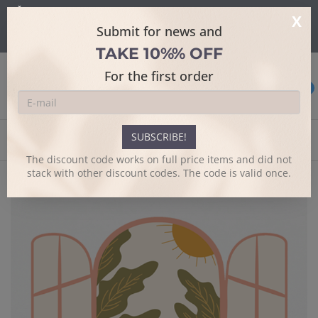
Šajā mājaslapā tiek izmantoti sīkdatnes skatīšanās uzlabošanai un
X
papildus funkciju piedāvājumam.
Sīkāk
Submit for news and
Es piekrītu
TAKE 10%% OFF
For the first order
0
SUBSCRIBE!
Home
Design t-shirts
Logs
The discount code works on full price items and did not
stack with other discount codes. The code is valid once.