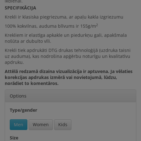
ikdienai.
SPECIFIKĀCIJA
Krekli ir klasiska piegriezuma, ar apaļu kakla izgriezumu
2
100% kokvilna
s, auduma blīvums ir
155g/m
Krekliem ir elastīga apkakle un piedurkņu gali, apakšmala
nošūta ar dubulto vīli.
Krekli tiek apdrukāti DTG drukas tehnoloģijā (uzdruka taisni
uz auduma), kas nodrošina apģērbu noturīgu un kvalitatīvu
apdruku.
Attēlā redzamā dizaina vizualizācija ir aptuvena. Ja vēlaties
korekcijas apdrukas izmērā vai novietojumā, lūdzu,
norādiet to komentāros.
Options
Type/gender
Men
Women
Kids
Size