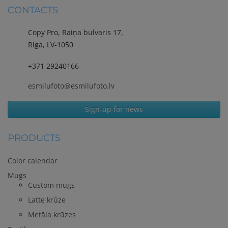
CONTACTS
Copy Pro, Raiņa bulvaris 17,
Riga, LV-1050
+371 29240166
esmilufoto@esmilufoto.lv
Sign-up for news
PRODUCTS
Color calendar
Mugs
Custom mugs
Latte krūze
Metāla krūzes