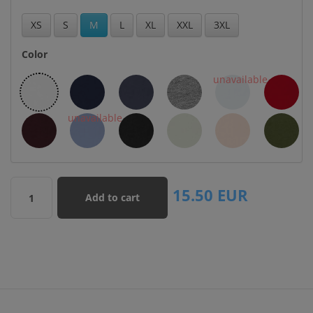
XS
S
M
L
XL
XXL
3XL
Color
15.50
EUR
Add to cart
1