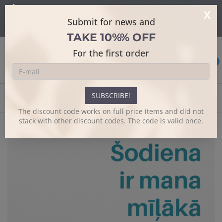
Šajā mājaslapā tiek izmantoti sīkdatnes skatīšanās uzlabošanai un
X
papildus funkciju piedāvājumam.
Sīkāk
Submit for news and
Es piekrītu
TAKE 10%% OFF
For the first order
0
SUBSCRIBE!
Home
Design t-shirts
Mīļākā diena
The discount code works on full price items and did not
stack with other discount codes. The code is valid once.