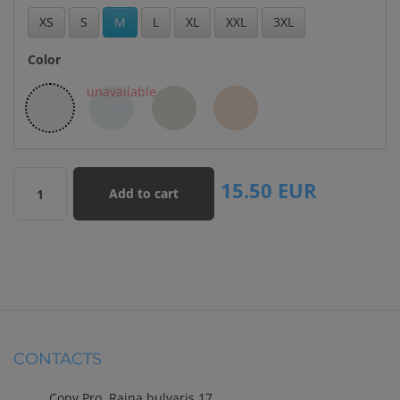
XS
S
M
L
XL
XXL
3XL
Color
15.50
EUR
Add to cart
1
CONTACTS
Copy Pro, Raiņa bulvaris 17,