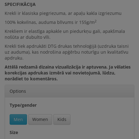
SPECIFIKĀCIJA
Krekli ir klasiska piegriezuma, ar apaļu kakla izgriezumu
2
100% kokvilna
s, auduma blīvums ir
155g/m
Krekliem ir elastīga apkakle un piedurkņu gali, apakšmala
nošūta ar dubulto vīli.
Krekli tiek apdrukāti DTG drukas tehnoloģijā (uzdruka taisni
uz auduma), kas nodrošina apģērbu noturīgu un kvalitatīvu
apdruku.
Attēlā redzamā dizaina vizualizācija ir aptuvena. Ja vēlaties
korekcijas apdrukas izmērā vai novietojumā, lūdzu,
norādiet to komentāros.
Options
Type/gender
Men
Women
Kids
Size