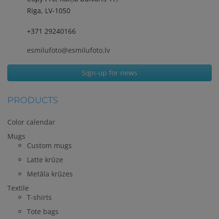
Riga, LV-1050
+371 29240166
esmilufoto@esmilufoto.lv
Sign-up for news
PRODUCTS
Color calendar
Mugs
Custom mugs
Latte krūze
Metāla krūzes
Textile
T-shirts
Tote bags