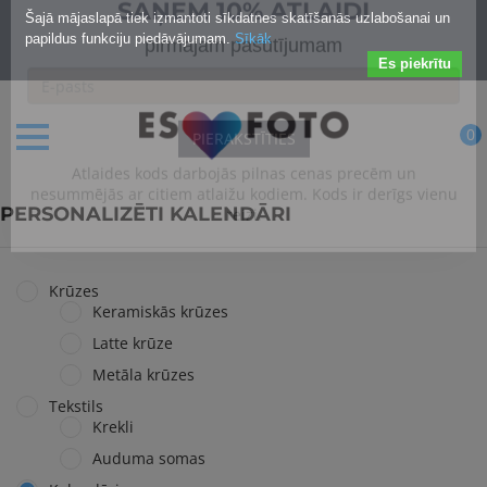
Šajā mājaslapā tiek izmantoti sīkdatnes skatīšanās uzlabošanai un
X
papildus funkciju piedāvājumam.
Sīkāk
Piesakies jaunumiem un
Es piekrītu
SAŅEM 10% ATLAIDI
pirmajam pasūtījumam
0
PIERAKSTĪTIES
PERSONALIZĒTI KALENDĀRI
Atlaides kods darbojās pilnas cenas precēm un
nesummējās ar citiem atlaižu kodiem. Kods ir derīgs vienu
reizi.
Krūzes
Keramiskās krūzes
Latte krūze
Metāla krūzes
Tekstils
Krekli
Auduma somas