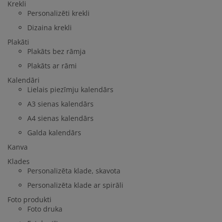
Krekli
Personalizēti krekli
Dizaina krekli
Plakāti
Plakāts bez rāmja
Plakāts ar rāmi
Kalendāri
Lielais piezīmju kalendārs
A3 sienas kalendārs
A4 sienas kalendārs
Galda kalendārs
Kanva
Klades
Personalizēta klade, skavota
Personalizēta klade ar spirāli
Foto produkti
Foto druka