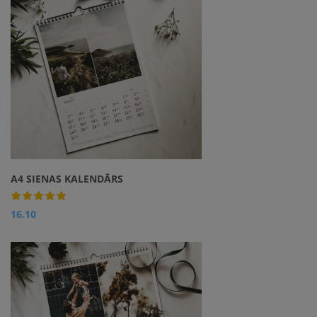
mīļi un tuvi, pateicoties
personalizētam sienas
kalendāram.
A4 SIENAS KALENDĀRS
16.10
Apskatīt
Kalendārs kļūs vēl
personīgāks, ja katram
mēnesim pievienosi savu
īpašo komentāru un izcelsi
mēneša īpašos datumus,