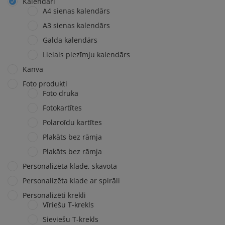
Kalendāri
A4 sienas kalendārs
A3 sienas kalendārs
Galda kalendārs
Lielais piezīmju kalendārs
Kanva
Foto produkti
Foto druka
Fotokartītes
Polaroīdu kartītes
Plakāts bez rāmja
Plakāts bez rāmja
Personalizēta klade, skavota
Personalizēta klade ar spirāli
Personalizēti krekli
Vīriešu T-krekls
Sieviešu T-krekls