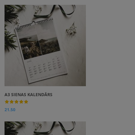
Galda kalendārs padarīs
personīgāku Tavu biroja
vai darba galdu. Mīļie
cilvēki, notikumi un
atgādinājumi būs tev
blakus visu gadu!
A3 SIENAS KALENDĀRS
21.50
Apskatīt
Izbaudi katru gada mēnesi
kopā ar cilvēkiem, kuri tev