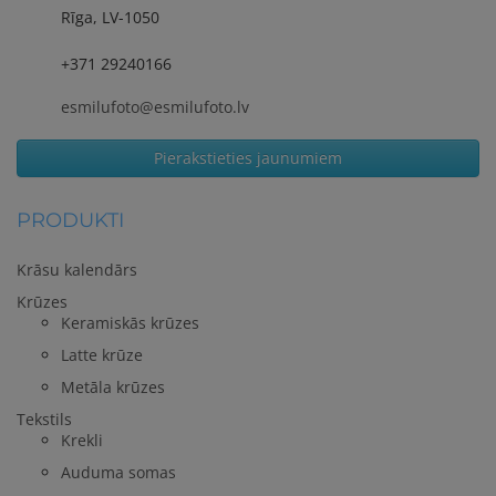
Rīga, LV-1050
+371 29240166
esmilufoto@esmilufoto.lv
Pierakstieties jaunumiem
PRODUKTI
Krāsu kalendārs
Krūzes
Keramiskās krūzes
Latte krūze
Metāla krūzes
Tekstils
Krekli
Auduma somas