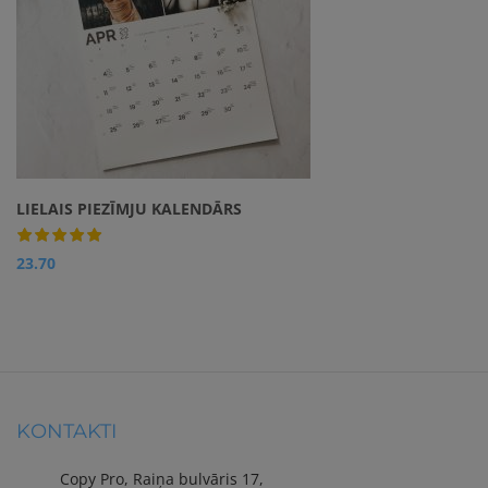
ierakstot tajā īpašo
notikumu!
LIELAIS PIEZĪMJU KALENDĀRS
23.70
Apskatīt
Personalizēts piezīmju
kalendārs ar Tavām
fotogrāfijām, īpašiem
komentāriem un papildu
vietu ar roku raktsītām
piezīmēm.
KONTAKTI
Copy Pro, Raiņa bulvāris 17,